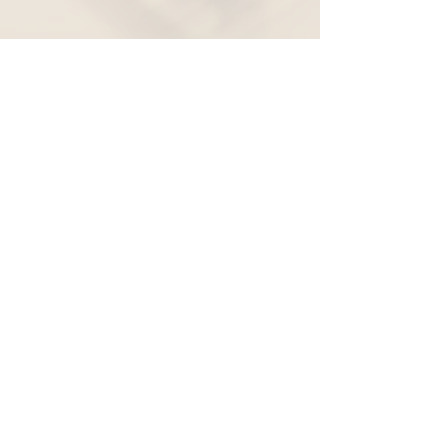
Widerruf
Pachernoten.net
Günther Pacher
St. Peter - Erlenweg 11
9100 Völkermarkt
+43 (0) 650 863 26 86
info@pachermusic.at