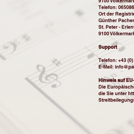
9100 Völkermark
Telefon: 06508
Ort der Registr
Günther Pache
St. Peter - Erle
9100 Völkermar
Support
Telefon: +43 (0)
E-Mail:
info@pa
Hinweis auf EU-
Die Europäische
die Sie unter
ht
Streitbeilegung