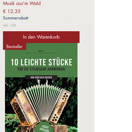
Musik aus'm Wald
Preis
€ 12,35
Sommerrabatt
inkl. USt
In den Warenkorb
Bestseller