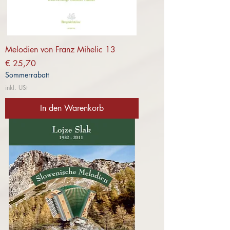
Melodien von Franz Mihelic 13
Preis
€ 25,70
Sommerrabatt
inkl. USt
In den Warenkorb