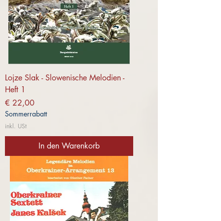
Lojze Slak - Slowenische Melodien -
Heft 1
Preis
€ 22,00
Sommerrabatt
inkl. USt
In den Warenkorb