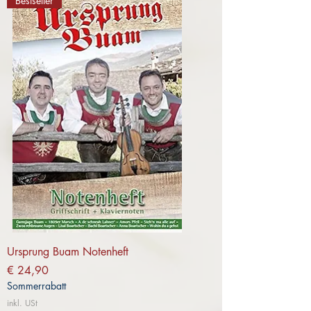
Bestseller
Ursprung Buam Notenheft
Preis
€ 24,90
Sommerrabatt
inkl. USt