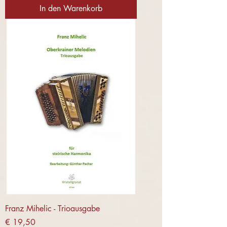
In den Warenkorb
Franz Mihelic - Trioausgabe
Preis
€ 19,50