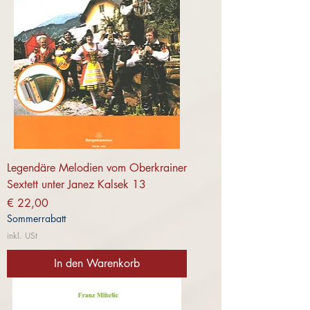
Legendäre Melodien vom Oberkrainer
Sextett unter Janez Kalsek 13
Preis
€ 22,00
Sommerrabatt
inkl. USt
In den Warenkorb