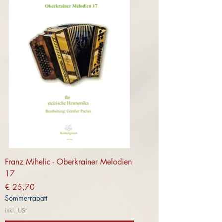
Franz Mihelic - Oberkrainer Melodien
17
Preis
€ 25,70
Sommerrabatt
inkl. USt