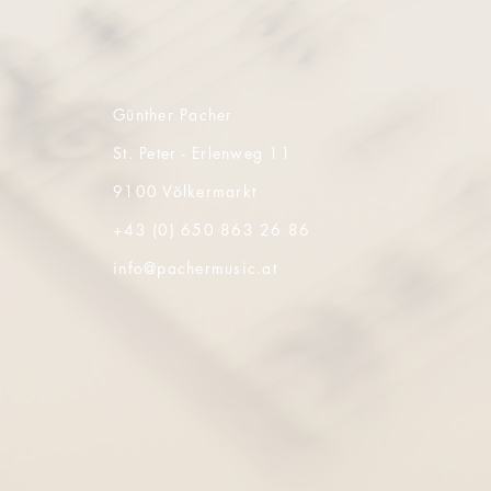
Günther Pacher
St. Peter - Erlenweg 11
9100 Völkermarkt
+43 (0) 650 863 26 86
info@pachermusic.at