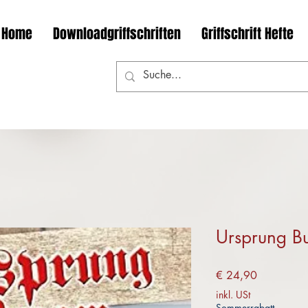
Home
Downloadgriffschriften
Griffschrift Hefte
Ursprung B
Preis
€ 24,90
inkl. USt
Sommerrabatt