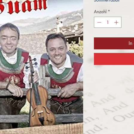
Anzahl
*
In