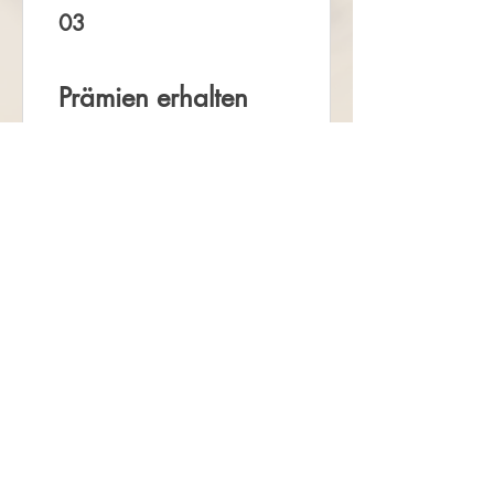
03
Prämien erhalten
Flexible Prämie
10 Punkte = € 1 Rabatt
Widerruf
Pachernoten.net
Günther Pacher
St. Peter - Erlenweg 11
9100 Völkermarkt