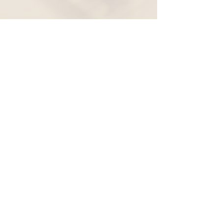
Widerruf
Pachernoten.net
Günther Pacher
St. Peter - Erlenweg 11
9100 Völkermarkt
+43 (0) 650 863 26 86
info@pachermusic.at