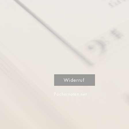
Widerruf
Pachernoten.net