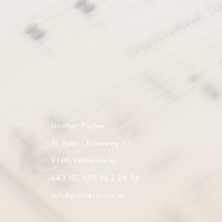
Günther Pacher
St. Peter - Erlenweg 11
9100 Völkermarkt
+43 (0) 650 863 26 86
info@pachermusic.at