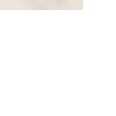
Widerruf
Pachernoten.net
Günther Pacher
St. Peter - Erlenweg 11
9100 Völkermarkt
+43 (0) 650 863 26 86
info@pachermusic.at