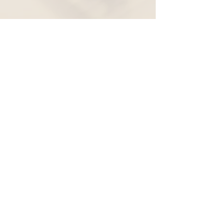
Widerruf
Pachernoten.net
Günther Pacher
St. Peter - Erlenweg 11
9100 Völkermarkt
+43 (0) 650 863 26 86
info@pachermusic.at