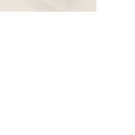
Widerruf
Pachernoten.net
Günther Pacher
St. Peter - Erlenweg 11
9100 Völkermarkt
+43 (0) 650 863 26 86
info@pachermusic.at