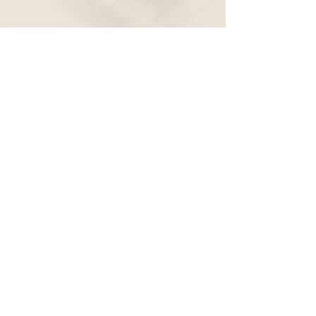
Widerruf
Pachernoten.net
Günther Pacher
St. Peter - Erlenweg 11
9100 Völkermarkt
+43 (0) 650 863 26 86
info@pachermusic.at