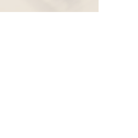
Widerruf
Pachernoten.net
Günther Pacher
St. Peter - Erlenweg 11
9100 Völkermarkt
+43 (0) 650 863 26 86
info@pachermusic.at