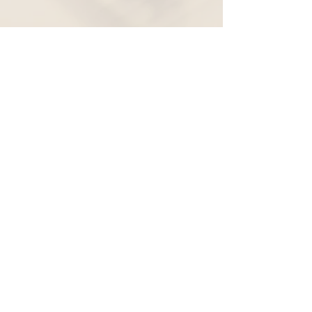
Widerruf
Pachernoten.net
Günther Pacher
St. Peter - Erlenweg 11
9100 Völkermarkt
+43 (0) 650 863 26 86
info@pachermusic.at