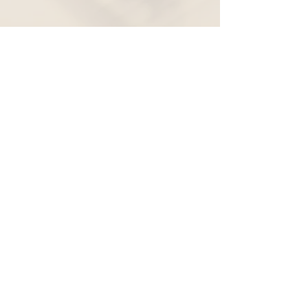
Widerruf
Pachernoten.net
Günther Pacher
St. Peter - Erlenweg 11
9100 Völkermarkt
+43 (0) 650 863 26 86
info@pachermusic.at