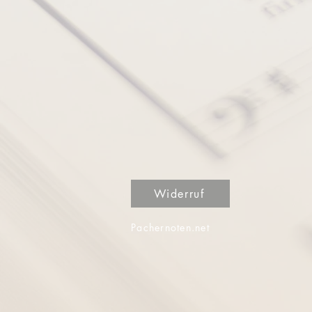
Widerruf
Pachernoten.net