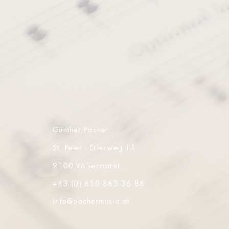
Günther Pacher
St. Peter - Erlenweg 11
9100 Völkermarkt
+43 (0) 650 863 26 86
info@pachermusic.at