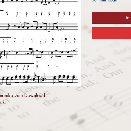
In
 Harmonika zum Download.
uck.