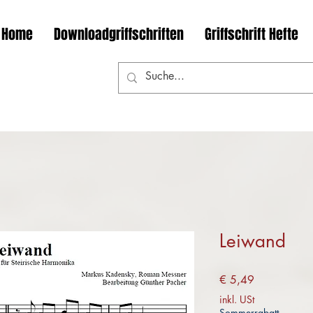
Home
Downloadgriffschriften
Griffschrift Hefte
Leiwand
Preis
€ 5,49
inkl. USt
Sommerrabatt