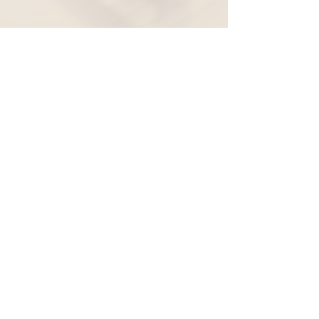
Widerruf
Pachernoten.net
Günther Pacher
St. Peter - Erlenweg 11
9100 Völkermarkt
+43 (0) 650 863 26 86
info@pachermusic.at