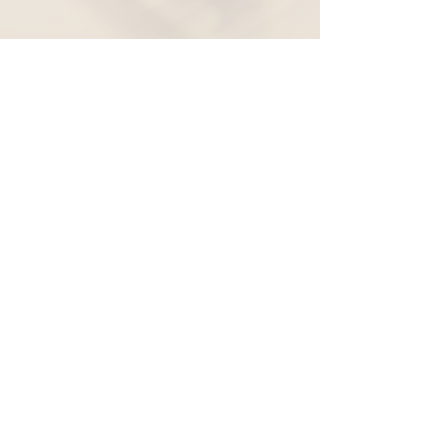
Widerruf
Pachernoten.net
Günther Pacher
St. Peter - Erlenweg 11
9100 Völkermarkt
+43 (0) 650 863 26 86
info@pachermusic.at