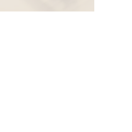
Widerruf
Pachernoten.net
Günther Pacher
St. Peter - Erlenweg 11
9100 Völkermarkt
+43 (0) 650 863 26 86
info@pachermusic.at