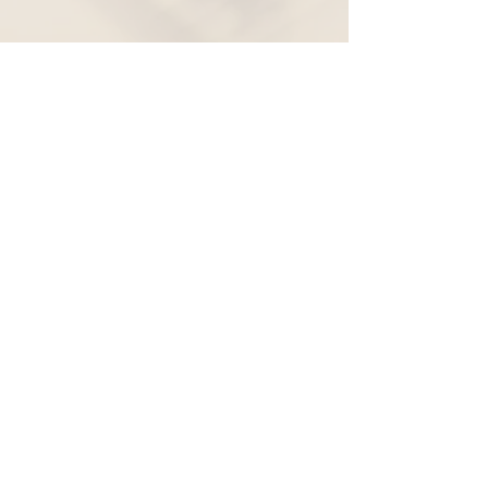
Widerruf
Pachernoten.net
Günther Pacher
St. Peter - Erlenweg 11
9100 Völkermarkt
+43 (0) 650 863 26 86
info@pachermusic.at