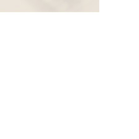
Widerruf
Pachernoten.net
Günther Pacher
St. Peter - Erlenweg 11
9100 Völkermarkt
+43 (0) 650 863 26 86
info@pachermusic.at