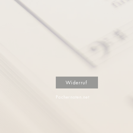
Widerruf
Pachernoten.net