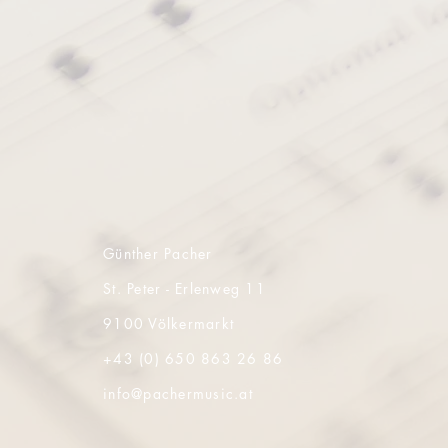
Günther Pacher
St. Peter - Erlenweg 11
9100 Völkermarkt
+43 (0) 650 863 26 86
info@pachermusic.at