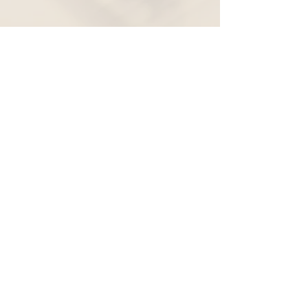
Widerruf
Pachernoten.net
Günther Pacher
St. Peter - Erlenweg 11
9100 Völkermarkt
+43 (0) 650 863 26 86
info@pachermusic.at