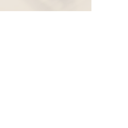
Widerruf
Pachernoten.net
Günther Pacher
St. Peter - Erlenweg 11
9100 Völkermarkt
+43 (0) 650 863 26 86
info@pachermusic.at