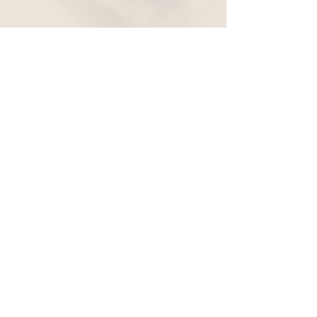
Widerruf
Pachernoten.net
Günther Pacher
St. Peter - Erlenweg 11
9100 Völkermarkt
+43 (0) 650 863 26 86
info@pachermusic.at