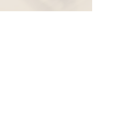
Widerruf
Pachernoten.net
Günther Pacher
St. Peter - Erlenweg 11
9100 Völkermarkt
+43 (0) 650 863 26 86
info@pachermusic.at