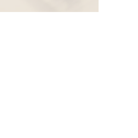
Widerruf
Pachernoten.net
Günther Pacher
St. Peter - Erlenweg 11
9100 Völkermarkt
+43 (0) 650 863 26 86
info@pachermusic.at