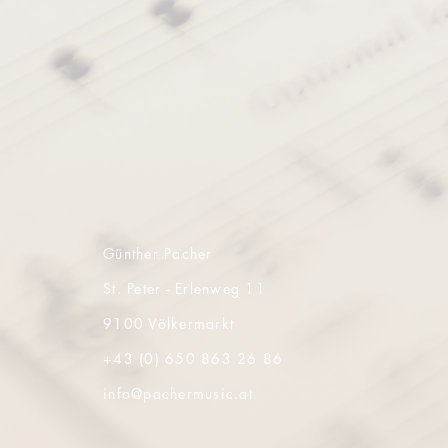
Günther Pacher
St. Peter - Erlenweg 11
9100 Völkermarkt
+43 (0) 650 863 26 86
info@pachermusic.at