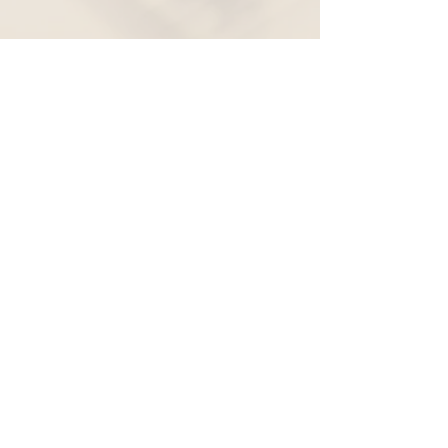
Widerruf
Pachernoten.net
Günther Pacher
St. Peter - Erlenweg 11
9100 Völkermarkt
+43 (0) 650 863 26 86
info@pachermusic.at