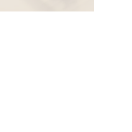
Widerruf
Pachernoten.net
Günther Pacher
St. Peter - Erlenweg 11
9100 Völkermarkt
+43 (0) 650 863 26 86
info@pachermusic.at