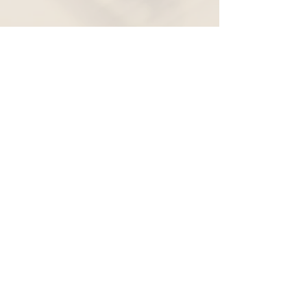
Widerruf
Pachernoten.net
Günther Pacher
St. Peter - Erlenweg 11
9100 Völkermarkt
+43 (0) 650 863 26 86
info@pachermusic.at