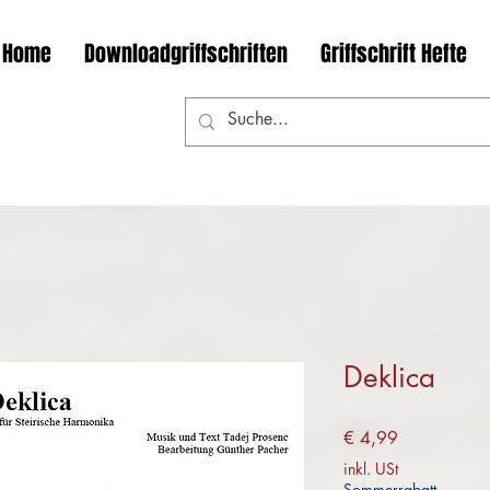
Home
Downloadgriffschriften
Griffschrift Hefte
Deklica
Preis
€ 4,99
inkl. USt
Sommerrabatt