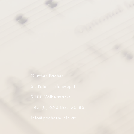
Günther Pacher
St. Peter - Erlenweg 11
9100 Völkermarkt
+43 (0) 650 863 26 86
info@pachermusic.at