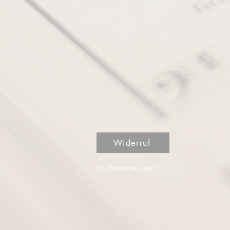
Widerruf
Pachernoten.net