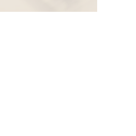
Widerruf
Pachernoten.net
Günther Pacher
St. Peter - Erlenweg 11
9100 Völkermarkt
+43 (0) 650 863 26 86
info@pachermusic.at