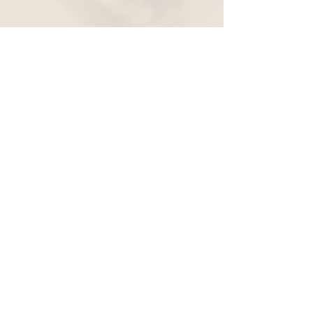
Widerruf
Pachernoten.net
Günther Pacher
St. Peter - Erlenweg 11
9100 Völkermarkt
+43 (0) 650 863 26 86
info@pachermusic.at