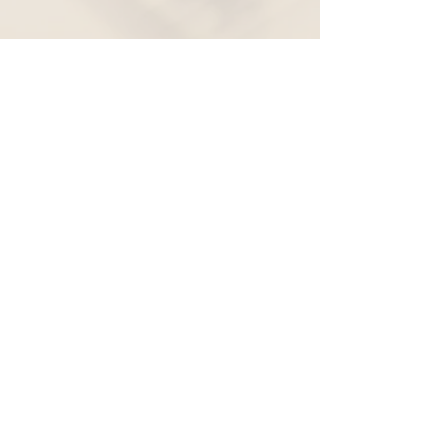
Widerruf
Pachernoten.net
Günther Pacher
St. Peter - Erlenweg 11
9100 Völkermarkt
+43 (0) 650 863 26 86
info@pachermusic.at