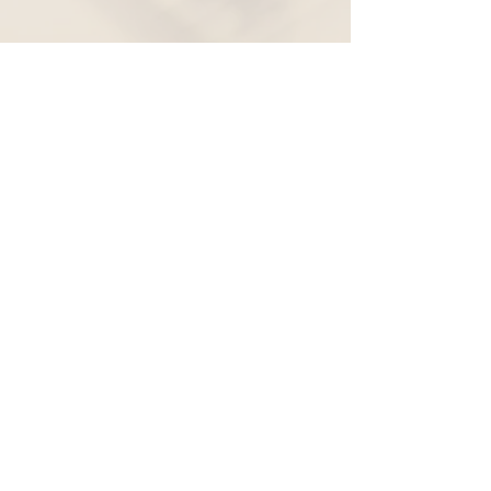
Widerruf
Pachernoten.net
Günther Pacher
St. Peter - Erlenweg 11
9100 Völkermarkt
+43 (0) 650 863 26 86
info@pachermusic.at