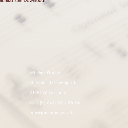
 Harmonika zum Download!
Günther Pacher
St. Peter - Erlenweg 11
9100 Völkermarkt
+43 (0) 650 863 26 86
info@pachermusic.at