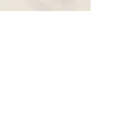
Widerruf
Pachernoten.net
Günther Pacher
St. Peter - Erlenweg 11
9100 Völkermarkt
+43 (0) 650 863 26 86
info@pachermusic.at