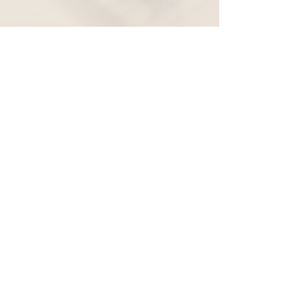
Widerruf
Pachernoten.net
Günther Pacher
St. Peter - Erlenweg 11
9100 Völkermarkt
+43 (0) 650 863 26 86
info@pachermusic.at