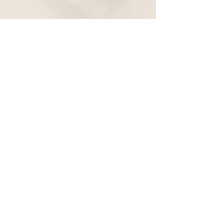
Widerruf
Pachernoten.net
Günther Pacher
St. Peter - Erlenweg 11
9100 Völkermarkt
+43 (0) 650 863 26 86
info@pachermusic.at