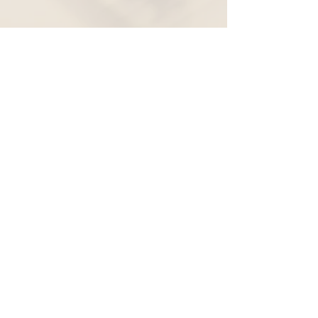
Widerruf
Pachernoten.net
Günther Pacher
St. Peter - Erlenweg 11
9100 Völkermarkt
+43 (0) 650 863 26 86
info@pachermusic.at