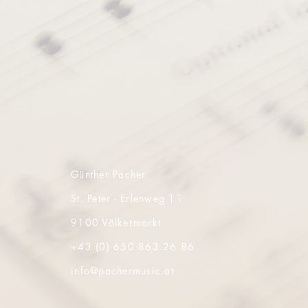
Günther Pacher
St. Peter - Erlenweg 11
9100 Völkermarkt
+43 (0) 650 863 26 86
info@pachermusic.at