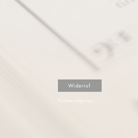
Widerruf
Pachernoten.net