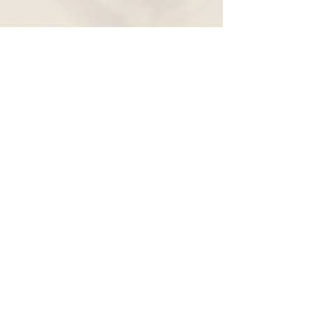
Widerruf
Pachernoten.net
Günther Pacher
St. Peter - Erlenweg 11
9100 Völkermarkt
+43 (0) 650 863 26 86
info@pachermusic.at