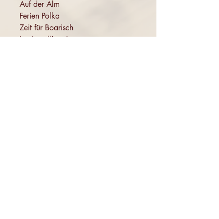
Auf der Alm
Ferien Polka
Zeit für Boarisch
Lustig soll's sein
Walzer zum Verlieben
Urlaubswalzer
Widerruf
Pachernoten.net
Günther Pacher
St. Peter - Erlenweg 11
9100 Völkermarkt
+43 (0) 650 863 26 86