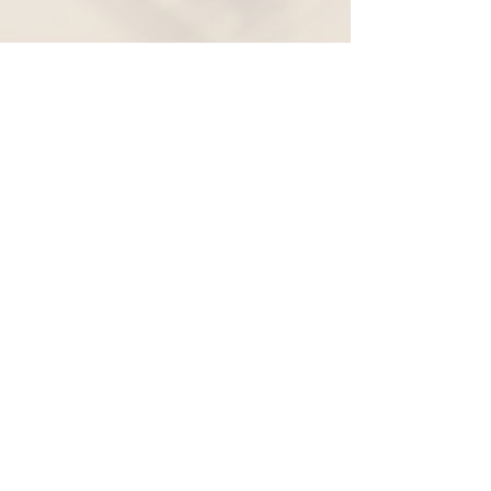
Widerruf
Pachernoten.net
Günther Pacher
St. Peter - Erlenweg 11
9100 Völkermarkt
+43 (0) 650 863 26 86
info@pachermusic.at