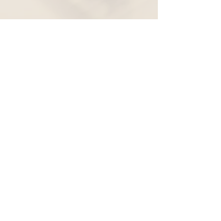
Widerruf
Pachernoten.net
Günther Pacher
St. Peter - Erlenweg 11
9100 Völkermarkt
+43 (0) 650 863 26 86
info@pachermusic.at