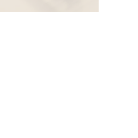
Widerruf
Pachernoten.net
Günther Pacher
St. Peter - Erlenweg 11
9100 Völkermarkt
+43 (0) 650 863 26 86
info@pachermusic.at