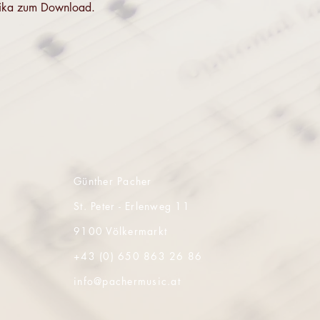
monika zum Download.
Günther Pacher
St. Peter - Erlenweg 11
9100 Völkermarkt
+43 (0) 650 863 26 86
info@pachermusic.at