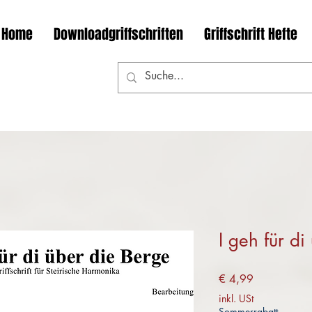
Home
Downloadgriffschriften
Griffschrift Hefte
I geh für d
Preis
€ 4,99
inkl. USt
Sommerrabatt