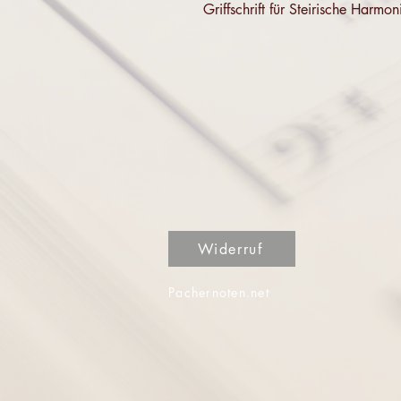
Griffschrift für Steirische Har
Widerruf
Pachernoten.net