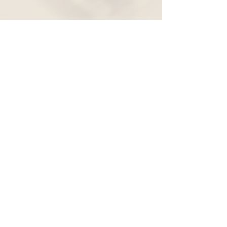
Widerruf
Pachernoten.net
Günther Pacher
St. Peter - Erlenweg 11
9100 Völkermarkt
+43 (0) 650 863 26 86
info@pachermusic.at