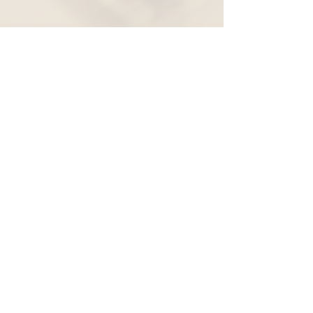
Widerruf
Pachernoten.net
Günther Pacher
St. Peter - Erlenweg 11
9100 Völkermarkt
+43 (0) 650 863 26 86
info@pachermusic.at